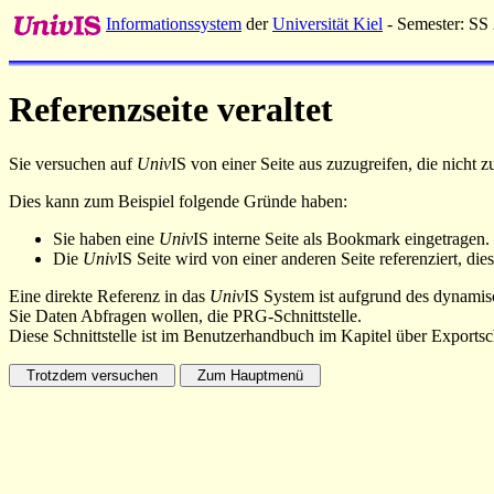
Informationssystem
der
Universität Kiel
- Semester: SS
Referenzseite veraltet
Sie versuchen auf
Univ
IS von einer Seite aus zuzugreifen, die nicht
Dies kann zum Beispiel folgende Gründe haben:
Sie haben eine
Univ
IS interne Seite als Bookmark eingetragen.
Die
Univ
IS Seite wird von einer anderen Seite referenziert, dies
Eine direkte Referenz in das
Univ
IS System ist aufgrund des dynamisc
Sie Daten Abfragen wollen, die PRG-Schnittstelle.
Diese Schnittstelle ist im Benutzerhandbuch im Kapitel über Exportsch