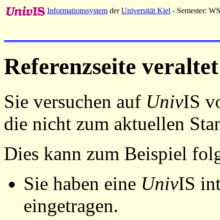
Informationssystem
der
Universität Kiel
- Semester: W
Referenzseite veraltet
Sie versuchen auf
Univ
IS v
die nicht zum aktuellen St
Dies kann zum Beispiel fo
Sie haben eine
Univ
IS in
eingetragen.