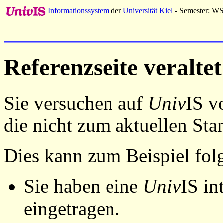
Informationssystem
der
Universität Kiel
- Semester: W
Referenzseite veraltet
Sie versuchen auf
Univ
IS v
die nicht zum aktuellen St
Dies kann zum Beispiel fo
Sie haben eine
Univ
IS in
eingetragen.