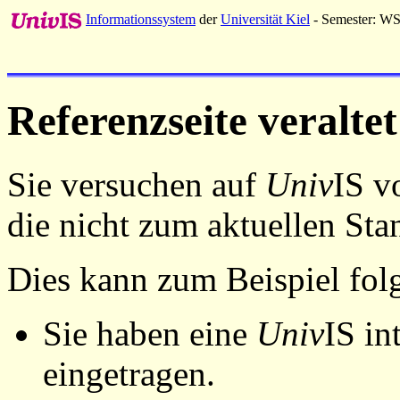
Informationssystem
der
Universität Kiel
- Semester: W
Referenzseite veraltet
Sie versuchen auf
Univ
IS v
die nicht zum aktuellen St
Dies kann zum Beispiel fo
Sie haben eine
Univ
IS in
eingetragen.