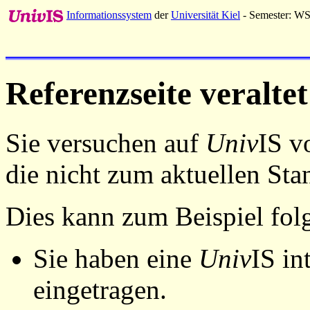
Informationssystem
der
Universität Kiel
- Semester: W
Referenzseite veraltet
Sie versuchen auf
Univ
IS v
die nicht zum aktuellen St
Dies kann zum Beispiel fo
Sie haben eine
Univ
IS in
eingetragen.