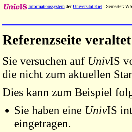
Informationssystem
der
Universität Kiel
- Semester: W
Referenzseite veraltet
Sie versuchen auf
Univ
IS v
die nicht zum aktuellen St
Dies kann zum Beispiel fo
Sie haben eine
Univ
IS in
eingetragen.