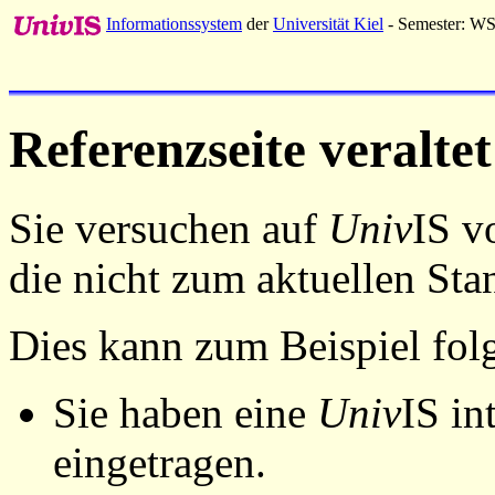
Informationssystem
der
Universität Kiel
- Semester: W
Referenzseite veraltet
Sie versuchen auf
Univ
IS v
die nicht zum aktuellen St
Dies kann zum Beispiel fo
Sie haben eine
Univ
IS in
eingetragen.