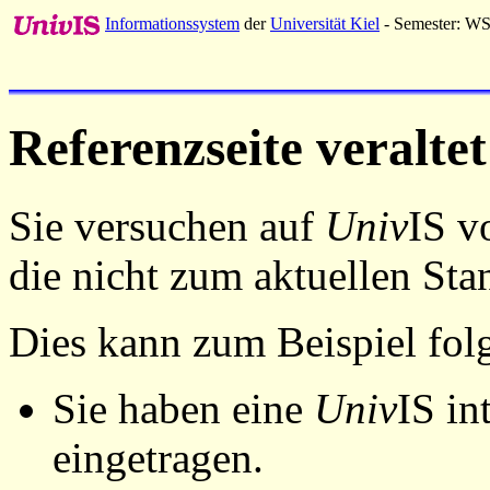
Informationssystem
der
Universität Kiel
- Semester: W
Referenzseite veraltet
Sie versuchen auf
Univ
IS v
die nicht zum aktuellen St
Dies kann zum Beispiel fo
Sie haben eine
Univ
IS in
eingetragen.