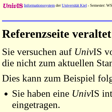
Informationssystem
der
Universität Kiel
- Semester: W
Referenzseite veraltet
Sie versuchen auf
Univ
IS v
die nicht zum aktuellen St
Dies kann zum Beispiel fo
Sie haben eine
Univ
IS in
eingetragen.