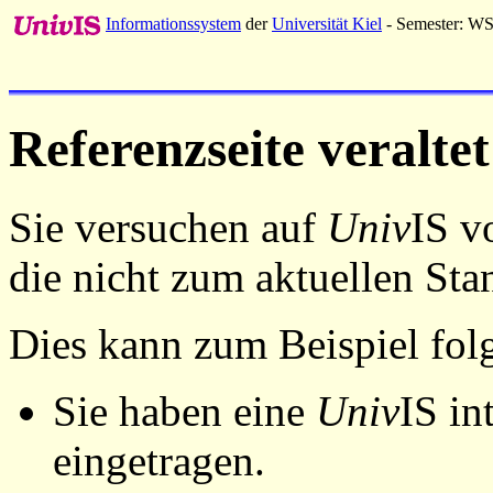
Informationssystem
der
Universität Kiel
- Semester: W
Referenzseite veraltet
Sie versuchen auf
Univ
IS v
die nicht zum aktuellen St
Dies kann zum Beispiel fo
Sie haben eine
Univ
IS in
eingetragen.