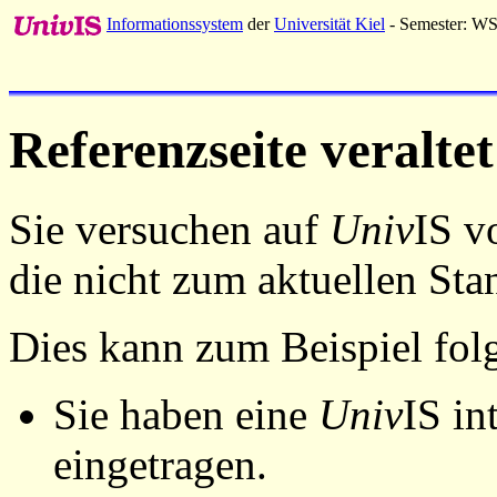
Informationssystem
der
Universität Kiel
- Semester: W
Referenzseite veraltet
Sie versuchen auf
Univ
IS v
die nicht zum aktuellen St
Dies kann zum Beispiel fo
Sie haben eine
Univ
IS in
eingetragen.