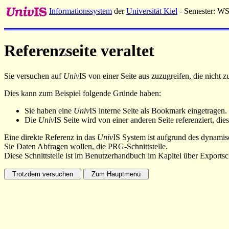
Informationssystem
der
Universität Kiel
- Semester: W
Referenzseite veraltet
Sie versuchen auf
Univ
IS von einer Seite aus zuzugreifen, die nicht
Dies kann zum Beispiel folgende Gründe haben:
Sie haben eine
Univ
IS interne Seite als Bookmark eingetragen.
Die
Univ
IS Seite wird von einer anderen Seite referenziert, dies
Eine direkte Referenz in das
Univ
IS System ist aufgrund des dynamisc
Sie Daten Abfragen wollen, die PRG-Schnittstelle.
Diese Schnittstelle ist im Benutzerhandbuch im Kapitel über Exportsch