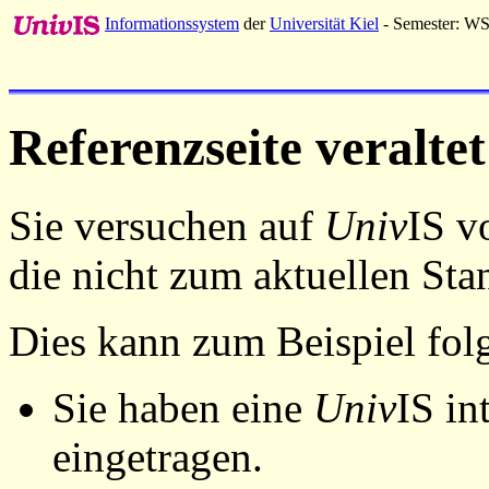
Informationssystem
der
Universität Kiel
- Semester: W
Referenzseite veraltet
Sie versuchen auf
Univ
IS v
die nicht zum aktuellen St
Dies kann zum Beispiel fo
Sie haben eine
Univ
IS in
eingetragen.