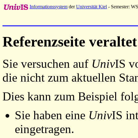
Informationssystem
der
Universität Kiel
- Semester: W
Referenzseite veraltet
Sie versuchen auf
Univ
IS v
die nicht zum aktuellen St
Dies kann zum Beispiel fo
Sie haben eine
Univ
IS in
eingetragen.