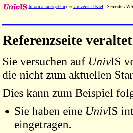
Informationssystem
der
Universität Kiel
- Semester: W
Referenzseite veraltet
Sie versuchen auf
Univ
IS v
die nicht zum aktuellen St
Dies kann zum Beispiel fo
Sie haben eine
Univ
IS in
eingetragen.