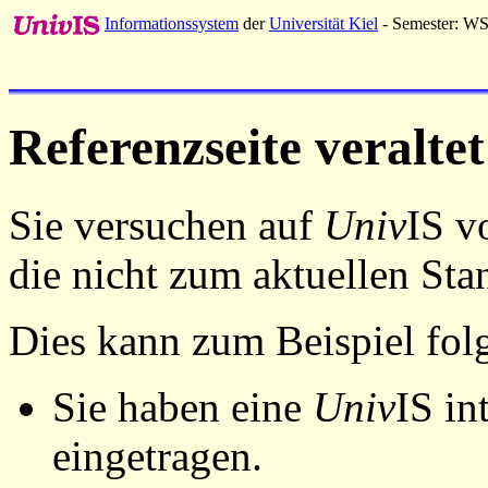
Informationssystem
der
Universität Kiel
- Semester: W
Referenzseite veraltet
Sie versuchen auf
Univ
IS v
die nicht zum aktuellen St
Dies kann zum Beispiel fo
Sie haben eine
Univ
IS in
eingetragen.