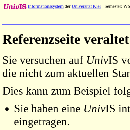
Informationssystem
der
Universität Kiel
- Semester: W
Referenzseite veraltet
Sie versuchen auf
Univ
IS v
die nicht zum aktuellen St
Dies kann zum Beispiel fo
Sie haben eine
Univ
IS in
eingetragen.