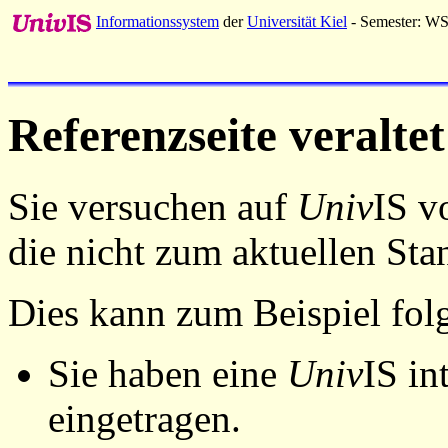
Informationssystem
der
Universität Kiel
- Semester: W
Referenzseite veraltet
Sie versuchen auf
Univ
IS v
die nicht zum aktuellen St
Dies kann zum Beispiel fo
Sie haben eine
Univ
IS in
eingetragen.