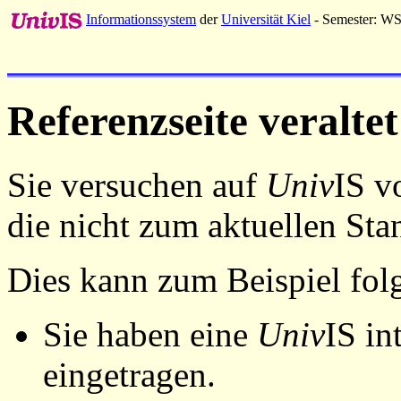
Informationssystem
der
Universität Kiel
- Semester: W
Referenzseite veraltet
Sie versuchen auf
Univ
IS v
die nicht zum aktuellen St
Dies kann zum Beispiel fo
Sie haben eine
Univ
IS in
eingetragen.