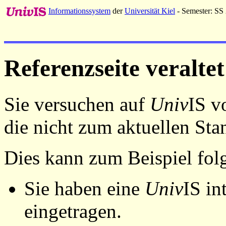
Informationssystem
der
Universität Kiel
- Semester: SS
Referenzseite veraltet
Sie versuchen auf
Univ
IS v
die nicht zum aktuellen St
Dies kann zum Beispiel fo
Sie haben eine
Univ
IS in
eingetragen.