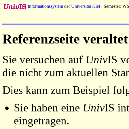
Informationssystem
der
Universität Kiel
- Semester: W
Referenzseite veraltet
Sie versuchen auf
Univ
IS v
die nicht zum aktuellen St
Dies kann zum Beispiel fo
Sie haben eine
Univ
IS in
eingetragen.