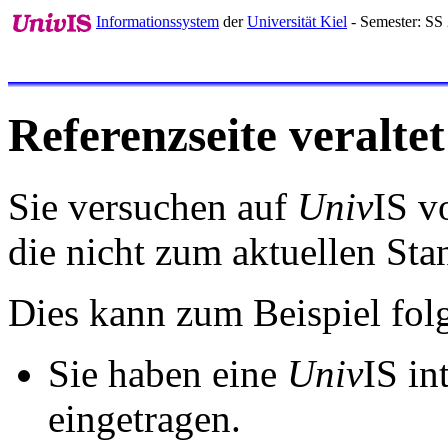
Informationssystem
der
Universität Kiel
- Semester: SS
Referenzseite veraltet
Sie versuchen auf
Univ
IS v
die nicht zum aktuellen St
Dies kann zum Beispiel fo
Sie haben eine
Univ
IS in
eingetragen.