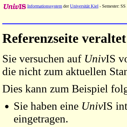
Informationssystem
der
Universität Kiel
- Semester: SS
Referenzseite veraltet
Sie versuchen auf
Univ
IS v
die nicht zum aktuellen St
Dies kann zum Beispiel fo
Sie haben eine
Univ
IS in
eingetragen.