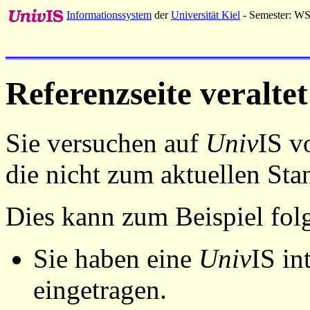
Informationssystem
der
Universität Kiel
- Semester: W
Referenzseite veraltet
Sie versuchen auf
Univ
IS v
die nicht zum aktuellen St
Dies kann zum Beispiel fo
Sie haben eine
Univ
IS in
eingetragen.