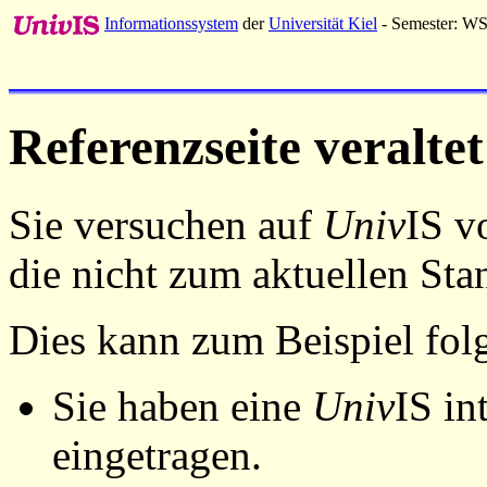
Informationssystem
der
Universität Kiel
- Semester: W
Referenzseite veraltet
Sie versuchen auf
Univ
IS v
die nicht zum aktuellen St
Dies kann zum Beispiel fo
Sie haben eine
Univ
IS in
eingetragen.