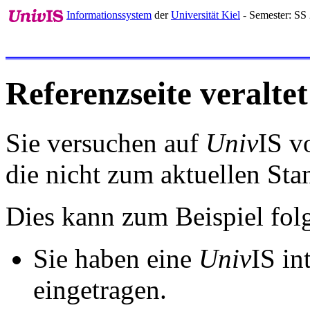
Informationssystem
der
Universität Kiel
- Semester: SS
Referenzseite veraltet
Sie versuchen auf
Univ
IS v
die nicht zum aktuellen St
Dies kann zum Beispiel fo
Sie haben eine
Univ
IS in
eingetragen.