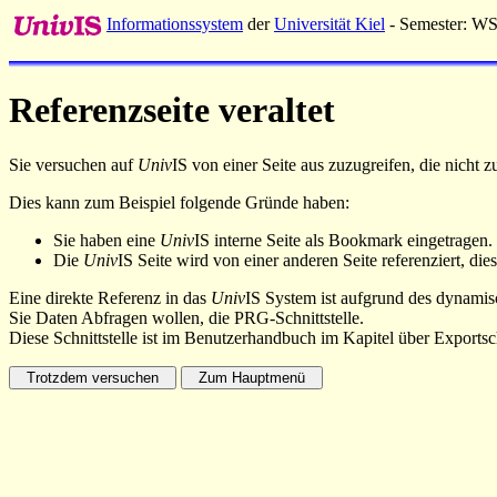
Informationssystem
der
Universität Kiel
- Semester: W
Referenzseite veraltet
Sie versuchen auf
Univ
IS von einer Seite aus zuzugreifen, die nicht
Dies kann zum Beispiel folgende Gründe haben:
Sie haben eine
Univ
IS interne Seite als Bookmark eingetragen.
Die
Univ
IS Seite wird von einer anderen Seite referenziert, dies
Eine direkte Referenz in das
Univ
IS System ist aufgrund des dynamisc
Sie Daten Abfragen wollen, die PRG-Schnittstelle.
Diese Schnittstelle ist im Benutzerhandbuch im Kapitel über Exportsch