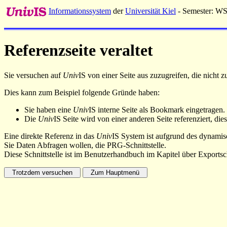
Informationssystem
der
Universität Kiel
- Semester: W
Referenzseite veraltet
Sie versuchen auf
Univ
IS von einer Seite aus zuzugreifen, die nicht
Dies kann zum Beispiel folgende Gründe haben:
Sie haben eine
Univ
IS interne Seite als Bookmark eingetragen.
Die
Univ
IS Seite wird von einer anderen Seite referenziert, dies
Eine direkte Referenz in das
Univ
IS System ist aufgrund des dynamisc
Sie Daten Abfragen wollen, die PRG-Schnittstelle.
Diese Schnittstelle ist im Benutzerhandbuch im Kapitel über Exportsch