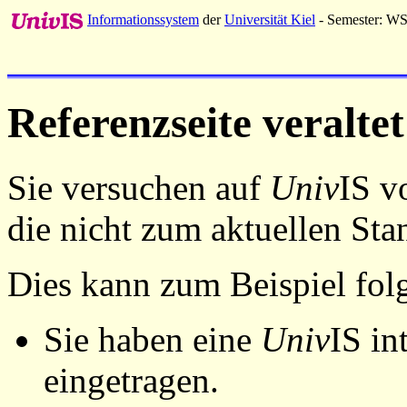
Informationssystem
der
Universität Kiel
- Semester: W
Referenzseite veraltet
Sie versuchen auf
Univ
IS v
die nicht zum aktuellen St
Dies kann zum Beispiel fo
Sie haben eine
Univ
IS in
eingetragen.