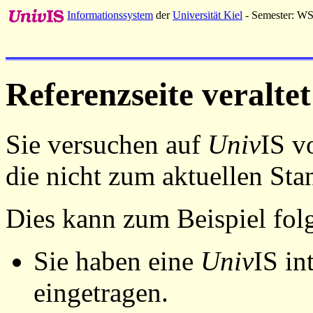
Informationssystem
der
Universität Kiel
- Semester: W
Referenzseite veraltet
Sie versuchen auf
Univ
IS v
die nicht zum aktuellen St
Dies kann zum Beispiel fo
Sie haben eine
Univ
IS in
eingetragen.