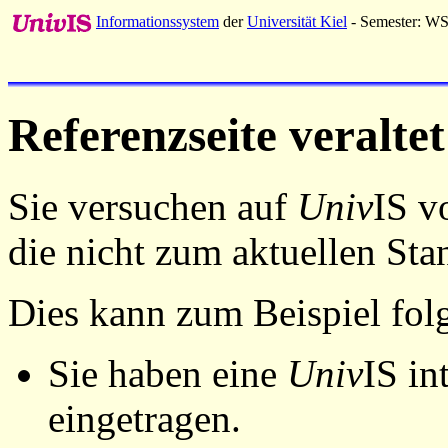
Informationssystem
der
Universität Kiel
- Semester: W
Referenzseite veraltet
Sie versuchen auf
Univ
IS v
die nicht zum aktuellen St
Dies kann zum Beispiel fo
Sie haben eine
Univ
IS in
eingetragen.