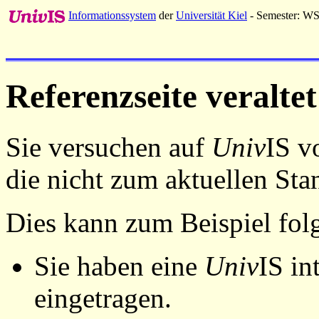
Informationssystem
der
Universität Kiel
- Semester: W
Referenzseite veraltet
Sie versuchen auf
Univ
IS v
die nicht zum aktuellen St
Dies kann zum Beispiel fo
Sie haben eine
Univ
IS in
eingetragen.