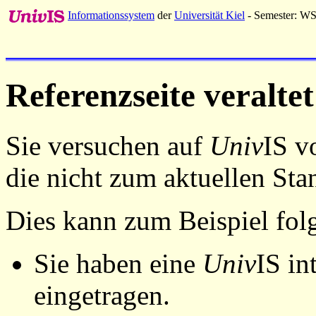
Informationssystem
der
Universität Kiel
- Semester: W
Referenzseite veraltet
Sie versuchen auf
Univ
IS v
die nicht zum aktuellen St
Dies kann zum Beispiel fo
Sie haben eine
Univ
IS in
eingetragen.