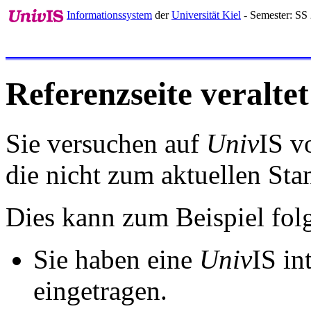
Informationssystem
der
Universität Kiel
- Semester: SS
Referenzseite veraltet
Sie versuchen auf
Univ
IS v
die nicht zum aktuellen St
Dies kann zum Beispiel fo
Sie haben eine
Univ
IS in
eingetragen.