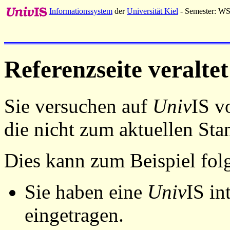
Informationssystem
der
Universität Kiel
- Semester: W
Referenzseite veraltet
Sie versuchen auf
Univ
IS v
die nicht zum aktuellen St
Dies kann zum Beispiel fo
Sie haben eine
Univ
IS in
eingetragen.