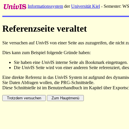
Informationssystem
der
Universität Kiel
- Semester: W
Referenzseite veraltet
Sie versuchen auf
Univ
IS von einer Seite aus zuzugreifen, die nicht
Dies kann zum Beispiel folgende Gründe haben:
Sie haben eine
Univ
IS interne Seite als Bookmark eingetragen.
Die
Univ
IS Seite wird von einer anderen Seite referenziert, dies
Eine direkte Referenz in das
Univ
IS System ist aufgrund des dynamisc
Sie Daten Abfragen wollen, die PRG-Schnittstelle.
Diese Schnittstelle ist im Benutzerhandbuch im Kapitel über Exportsch