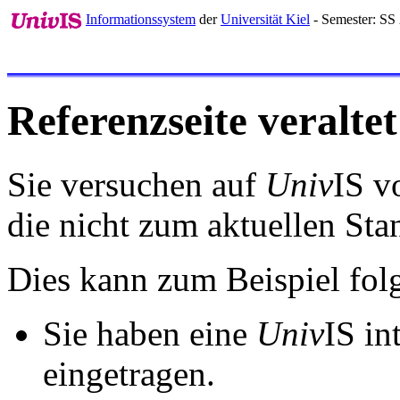
Informationssystem
der
Universität Kiel
- Semester: SS
Referenzseite veraltet
Sie versuchen auf
Univ
IS v
die nicht zum aktuellen St
Dies kann zum Beispiel fo
Sie haben eine
Univ
IS in
eingetragen.