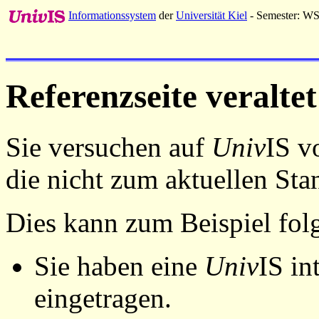
Informationssystem
der
Universität Kiel
- Semester: W
Referenzseite veraltet
Sie versuchen auf
Univ
IS v
die nicht zum aktuellen St
Dies kann zum Beispiel fo
Sie haben eine
Univ
IS in
eingetragen.