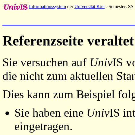
Informationssystem
der
Universität Kiel
- Semester: SS
Referenzseite veraltet
Sie versuchen auf
Univ
IS v
die nicht zum aktuellen St
Dies kann zum Beispiel fo
Sie haben eine
Univ
IS in
eingetragen.