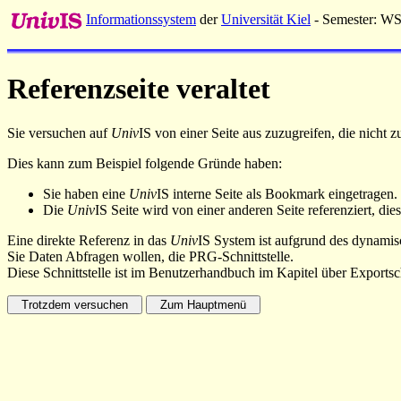
Informationssystem
der
Universität Kiel
- Semester: W
Referenzseite veraltet
Sie versuchen auf
Univ
IS von einer Seite aus zuzugreifen, die nicht
Dies kann zum Beispiel folgende Gründe haben:
Sie haben eine
Univ
IS interne Seite als Bookmark eingetragen.
Die
Univ
IS Seite wird von einer anderen Seite referenziert, dies
Eine direkte Referenz in das
Univ
IS System ist aufgrund des dynamisc
Sie Daten Abfragen wollen, die PRG-Schnittstelle.
Diese Schnittstelle ist im Benutzerhandbuch im Kapitel über Exportsch