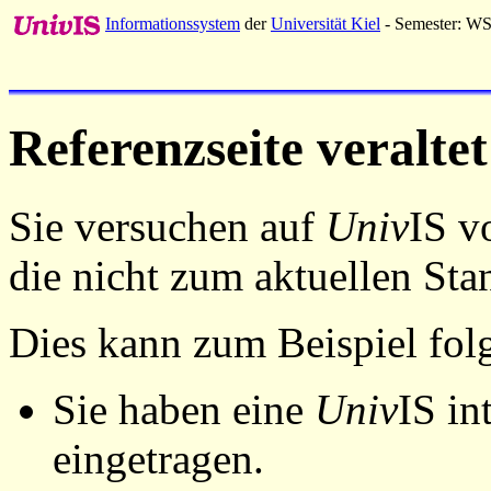
Informationssystem
der
Universität Kiel
- Semester: W
Referenzseite veraltet
Sie versuchen auf
Univ
IS v
die nicht zum aktuellen St
Dies kann zum Beispiel fo
Sie haben eine
Univ
IS in
eingetragen.