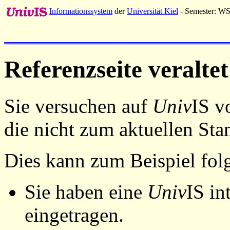
Informationssystem
der
Universität Kiel
- Semester: W
Referenzseite veraltet
Sie versuchen auf
Univ
IS v
die nicht zum aktuellen St
Dies kann zum Beispiel fo
Sie haben eine
Univ
IS in
eingetragen.