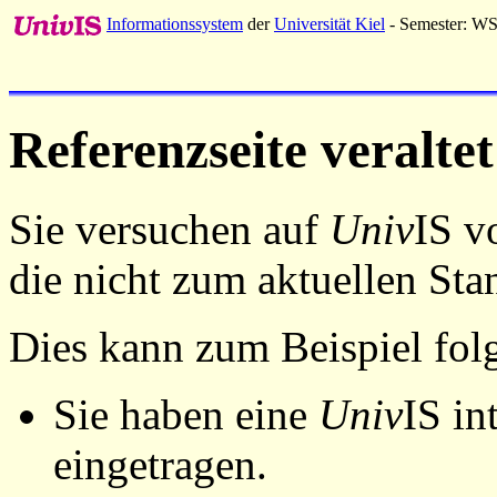
Informationssystem
der
Universität Kiel
- Semester: W
Referenzseite veraltet
Sie versuchen auf
Univ
IS v
die nicht zum aktuellen St
Dies kann zum Beispiel fo
Sie haben eine
Univ
IS in
eingetragen.