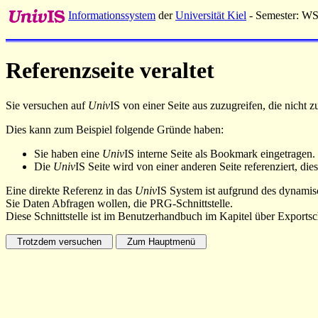
Informationssystem
der
Universität Kiel
- Semester: W
Referenzseite veraltet
Sie versuchen auf
Univ
IS von einer Seite aus zuzugreifen, die nicht
Dies kann zum Beispiel folgende Gründe haben:
Sie haben eine
Univ
IS interne Seite als Bookmark eingetragen.
Die
Univ
IS Seite wird von einer anderen Seite referenziert, dies
Eine direkte Referenz in das
Univ
IS System ist aufgrund des dynamisc
Sie Daten Abfragen wollen, die PRG-Schnittstelle.
Diese Schnittstelle ist im Benutzerhandbuch im Kapitel über Exportsch