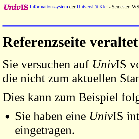
Informationssystem
der
Universität Kiel
- Semester: W
Referenzseite veraltet
Sie versuchen auf
Univ
IS v
die nicht zum aktuellen St
Dies kann zum Beispiel fo
Sie haben eine
Univ
IS in
eingetragen.