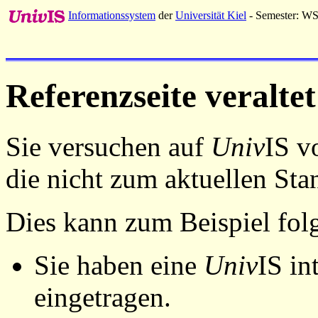
Informationssystem
der
Universität Kiel
- Semester: W
Referenzseite veraltet
Sie versuchen auf
Univ
IS v
die nicht zum aktuellen St
Dies kann zum Beispiel fo
Sie haben eine
Univ
IS in
eingetragen.