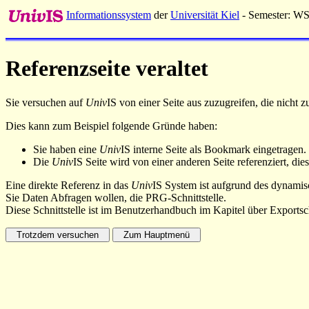
Informationssystem
der
Universität Kiel
- Semester: W
Referenzseite veraltet
Sie versuchen auf
Univ
IS von einer Seite aus zuzugreifen, die nicht
Dies kann zum Beispiel folgende Gründe haben:
Sie haben eine
Univ
IS interne Seite als Bookmark eingetragen.
Die
Univ
IS Seite wird von einer anderen Seite referenziert, dies
Eine direkte Referenz in das
Univ
IS System ist aufgrund des dynamisc
Sie Daten Abfragen wollen, die PRG-Schnittstelle.
Diese Schnittstelle ist im Benutzerhandbuch im Kapitel über Exportsch