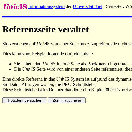
Informationssystem
der
Universität Kiel
- Semester: W
Referenzseite veraltet
Sie versuchen auf
Univ
IS von einer Seite aus zuzugreifen, die nicht
Dies kann zum Beispiel folgende Gründe haben:
Sie haben eine
Univ
IS interne Seite als Bookmark eingetragen.
Die
Univ
IS Seite wird von einer anderen Seite referenziert, dies
Eine direkte Referenz in das
Univ
IS System ist aufgrund des dynamisc
Sie Daten Abfragen wollen, die PRG-Schnittstelle.
Diese Schnittstelle ist im Benutzerhandbuch im Kapitel über Exportsch