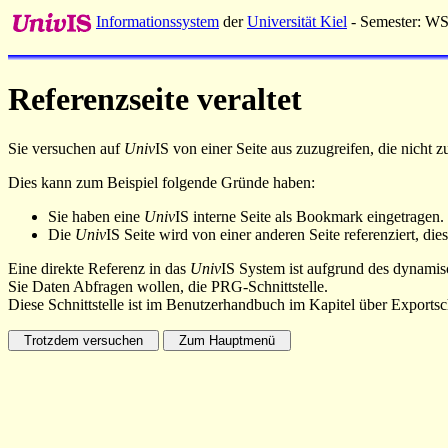
Informationssystem
der
Universität Kiel
- Semester: W
Referenzseite veraltet
Sie versuchen auf
Univ
IS von einer Seite aus zuzugreifen, die nicht
Dies kann zum Beispiel folgende Gründe haben:
Sie haben eine
Univ
IS interne Seite als Bookmark eingetragen.
Die
Univ
IS Seite wird von einer anderen Seite referenziert, dies
Eine direkte Referenz in das
Univ
IS System ist aufgrund des dynamisc
Sie Daten Abfragen wollen, die PRG-Schnittstelle.
Diese Schnittstelle ist im Benutzerhandbuch im Kapitel über Exportsch