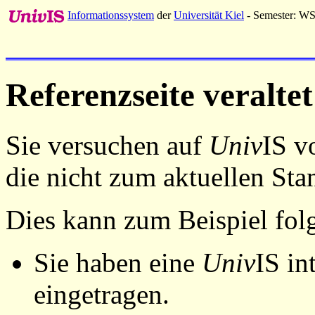
Informationssystem
der
Universität Kiel
- Semester: W
Referenzseite veraltet
Sie versuchen auf
Univ
IS v
die nicht zum aktuellen St
Dies kann zum Beispiel fo
Sie haben eine
Univ
IS in
eingetragen.